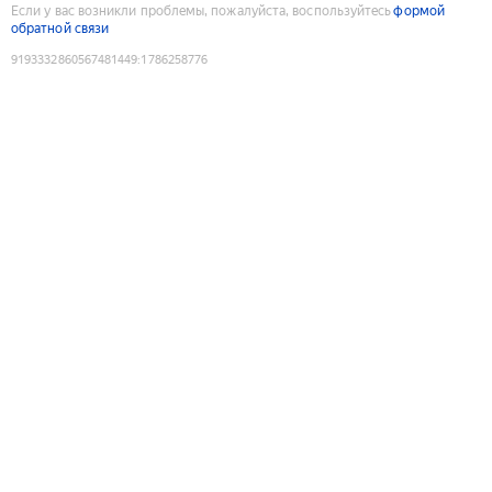
Если у вас возникли проблемы, пожалуйста, воспользуйтесь
формой
обратной связи
9193332860567481449
:
1786258776