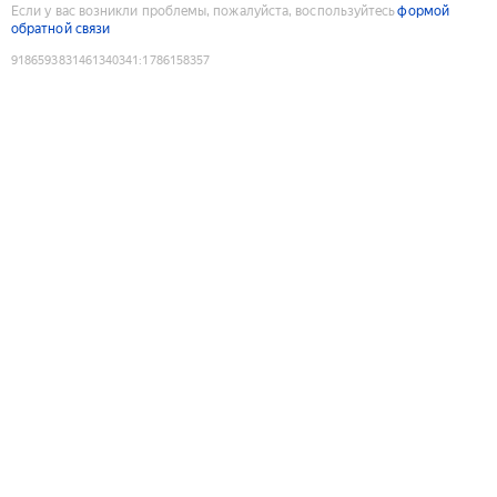
Если у вас возникли проблемы, пожалуйста, воспользуйтесь
формой
обратной связи
9186593831461340341
:
1786158357