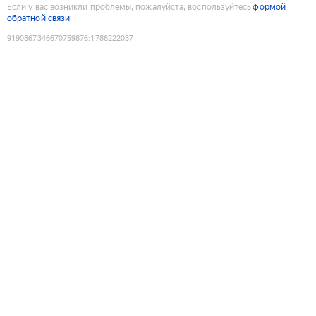
Если у вас возникли проблемы, пожалуйста, воспользуйтесь
формой
обратной связи
9190867346670759876
:
1786222037