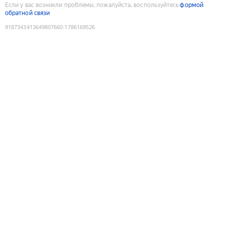
Если у вас возникли проблемы, пожалуйста, воспользуйтесь
формой
обратной связи
9187343413649807660
:
1786169526