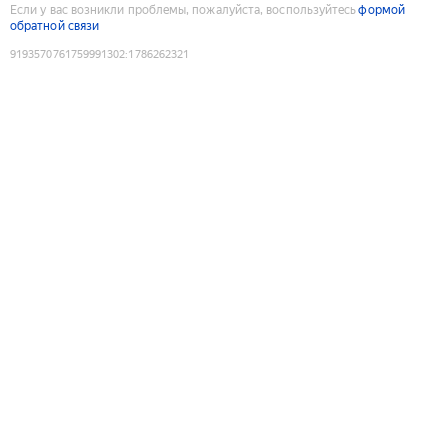
Если у вас возникли проблемы, пожалуйста, воспользуйтесь
формой
обратной связи
9193570761759991302
:
1786262321