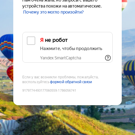
Нам очень жаль, но запросы с вашего
устройства похожи на автоматические.
Почему это могло произойти?
Я не робот
Нажмите, чтобы продолжить
Yandex SmartCaptcha
Если у вас возникли проблемы, пожалуйста,
воспользуйтесь
формой обратной связи
9179774493177060559
:
1786056741