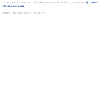
Если у вас возникли проблемы, пожалуйста, воспользуйтесь
формой
обратной связи
9184907103248998792
:
1786133223