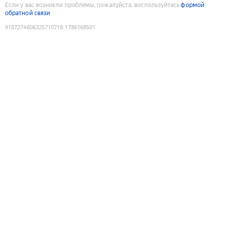
Если у вас возникли проблемы, пожалуйста, воспользуйтесь
формой
обратной связи
9187274606325710718
:
1786168501