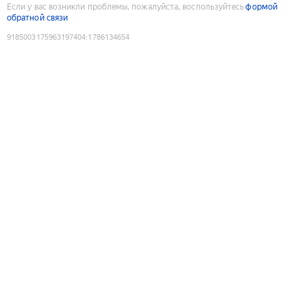
Если у вас возникли проблемы, пожалуйста, воспользуйтесь
формой
обратной связи
9185003175963197404
:
1786134654