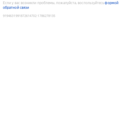
Если у вас возникли проблемы, пожалуйста, воспользуйтесь
формой
обратной связи
9194631991872614702
:
1786278135