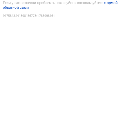
Если у вас возникли проблемы, пожалуйста, воспользуйтесь
формой
обратной связи
9175843241898156778
:
1785998161