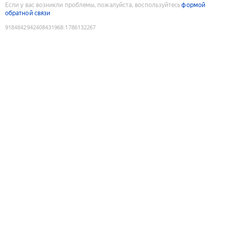
Если у вас возникли проблемы, пожалуйста, воспользуйтесь
формой
обратной связи
9184842942408431968
:
1786132267