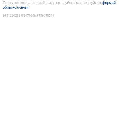
Если у вас возникли проблемы, пожалуйста, воспользуйтесь
формой
обратной связи
9181224289989478388
:
1786078344