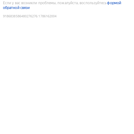
Если у вас возникли проблемы, пожалуйста, воспользуйтесь
формой
обратной связи
9186838586480276276
:
1786162004