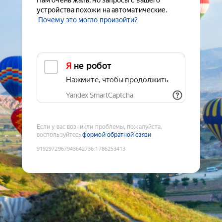
Нам очень жаль, но запросы с вашего
устройства похожи на автоматические.
Почему это могло произойти?
Я не робот
Нажмите, чтобы продолжить
Yandex SmartCaptcha
Если у вас возникли проблемы, пожалуйста,
воспользуйтесь
формой обратной связи
9192972967943642736
:
1786253413