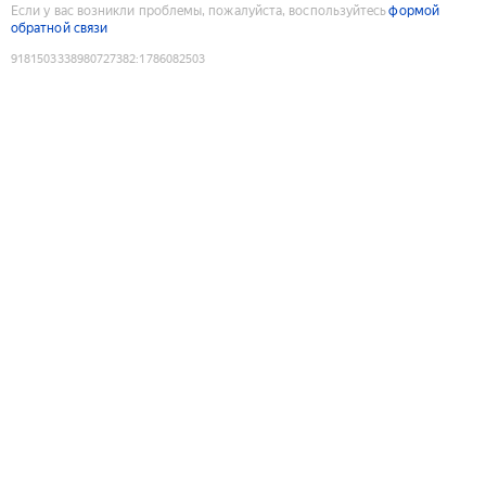
Если у вас возникли проблемы, пожалуйста, воспользуйтесь
формой
обратной связи
9181503338980727382
:
1786082503