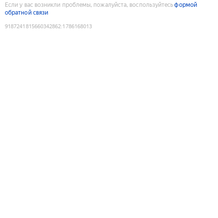
Если у вас возникли проблемы, пожалуйста, воспользуйтесь
формой
обратной связи
9187241815660342862
:
1786168013