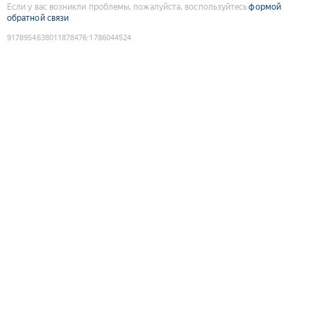
Если у вас возникли проблемы, пожалуйста, воспользуйтесь
формой
обратной связи
9178954638011878476
:
1786044524