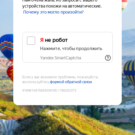
Нам очень жаль, но запросы с вашего
устройства похожи на автоматические.
Почему это могло произойти?
Я не робот
Нажмите, чтобы продолжить
Yandex SmartCaptcha
Если у вас возникли проблемы, пожалуйста,
воспользуйтесь
формой обратной связи
9189614815693039185
:
1786203373