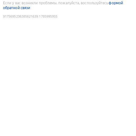
Если у вас возникли проблемы, пожалуйста, воспользуйтесь
формой
обратной связи
9175695236385621639
:
1785995955