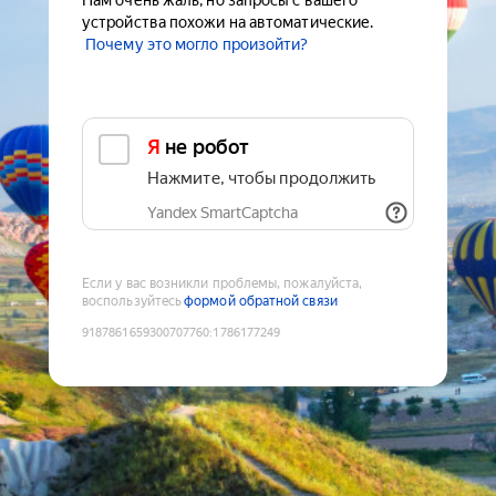
Нам очень жаль, но запросы с вашего
устройства похожи на автоматические.
Почему это могло произойти?
Я не робот
Нажмите, чтобы продолжить
Yandex SmartCaptcha
Если у вас возникли проблемы, пожалуйста,
воспользуйтесь
формой обратной связи
9187861659300707760
:
1786177249