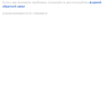
Если у вас возникли проблемы, пожалуйста, воспользуйтесь
формой
обратной связи
9182463909288910319
:
1786096816