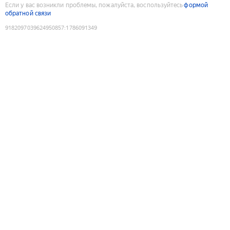
Если у вас возникли проблемы, пожалуйста, воспользуйтесь
формой
обратной связи
9182097039624950857
:
1786091349