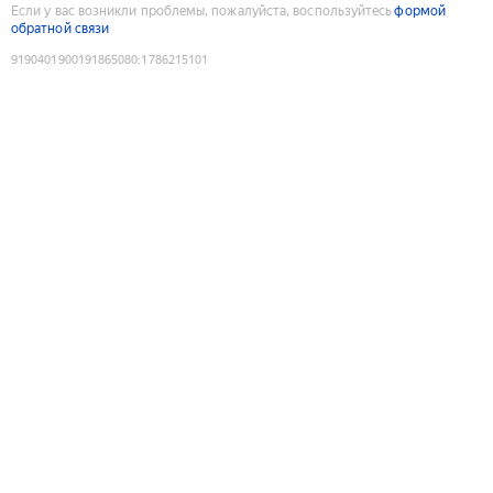
Если у вас возникли проблемы, пожалуйста, воспользуйтесь
формой
обратной связи
9190401900191865080
:
1786215101