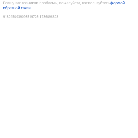
Если у вас возникли проблемы, пожалуйста, воспользуйтесь
формой
обратной связи
9182450939093519725
:
1786096623