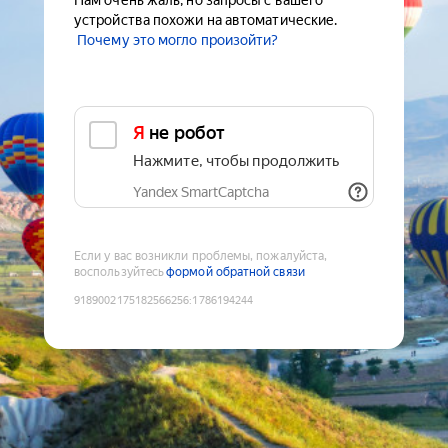
Нам очень жаль, но запросы с вашего
устройства похожи на автоматические.
Почему это могло произойти?
Я не робот
Нажмите, чтобы продолжить
Yandex SmartCaptcha
Если у вас возникли проблемы, пожалуйста,
воспользуйтесь
формой обратной связи
9189002175182566256
:
1786194244