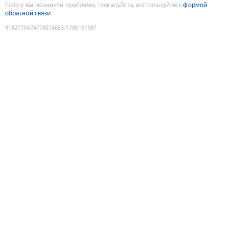
Если у вас возникли проблемы, пожалуйста, воспользуйтесь
формой
обратной связи
9182770674778574653
:
1786101387