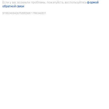
Если у вас возникли проблемы, пожалуйста, воспользуйтесь
формой
обратной связи
9199248842675895568
:
1786346931