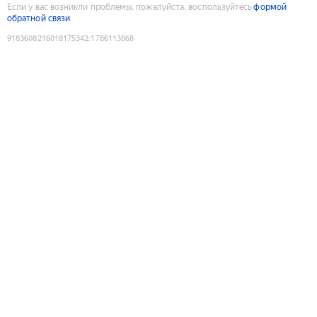
Если у вас возникли проблемы, пожалуйста, воспользуйтесь
формой
обратной связи
9183608216018175342
:
1786113868