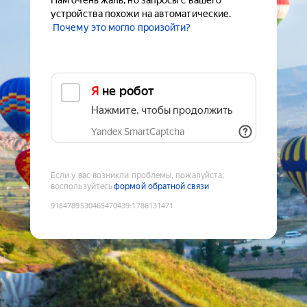
Нам очень жаль, но запросы с вашего
устройства похожи на автоматические.
Почему это могло произойти?
Я не робот
Нажмите, чтобы продолжить
Yandex SmartCaptcha
Если у вас возникли проблемы, пожалуйста,
воспользуйтесь
формой обратной связи
9184789530465470439
:
1786131471