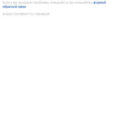
Если у вас возникли проблемы, пожалуйста, воспользуйтесь
формой
обратной связи
9199201703798047713
:
1786346229