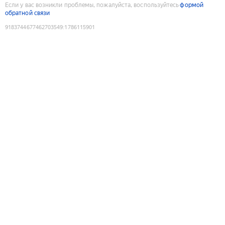
Если у вас возникли проблемы, пожалуйста, воспользуйтесь
формой
обратной связи
9183744677462703549
:
1786115901