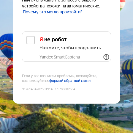
Нам очень жаль, но запросы с вашего
устройства похожи на автоматические.
Почему это могло произойти?
Я не робот
Нажмите, чтобы продолжить
Yandex SmartCaptcha
Если у вас возникли проблемы, пожалуйста,
воспользуйтесь
формой обратной связи
9176143420250191457
:
1786002634