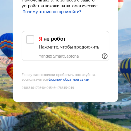
Нам очень жаль, но запросы с вашего
устройства похожи на автоматические.
Почему это могло произойти?
Я не робот
Нажмите, чтобы продолжить
Yandex SmartCaptcha
Если у вас возникли проблемы, пожалуйста,
воспользуйтесь
формой обратной связи
9186316179340404546
:
1786154219