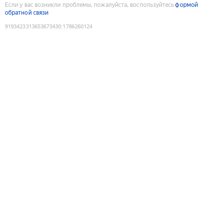
Если у вас возникли проблемы, пожалуйста, воспользуйтесь
формой
обратной связи
9193423313653673430
:
1786260124