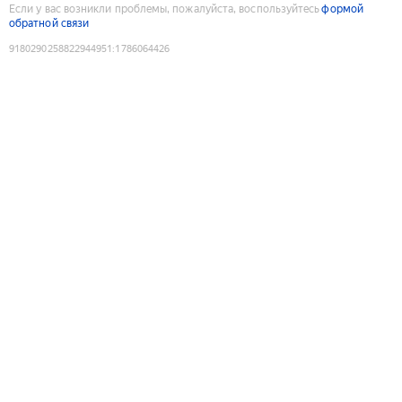
Если у вас возникли проблемы, пожалуйста, воспользуйтесь
формой
обратной связи
9180290258822944951
:
1786064426