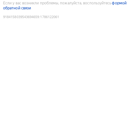
Если у вас возникли проблемы, пожалуйста, воспользуйтесь
формой
обратной связи
9184158039543694659
:
1786122061