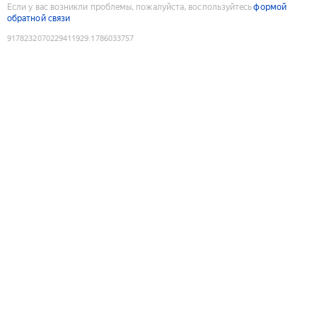
Если у вас возникли проблемы, пожалуйста, воспользуйтесь
формой
обратной связи
9178232070229411929
:
1786033757