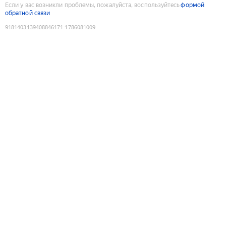
Если у вас возникли проблемы, пожалуйста, воспользуйтесь
формой
обратной связи
9181403139408846171
:
1786081009