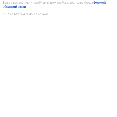
Если у вас возникли проблемы, пожалуйста, воспользуйтесь
формой
обратной связи
9187661409337409345
:
1786174265