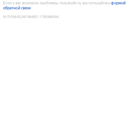
Если у вас возникли проблемы, пожалуйста, воспользуйтесь
формой
обратной связи
9175184452367484821
:
1785988344