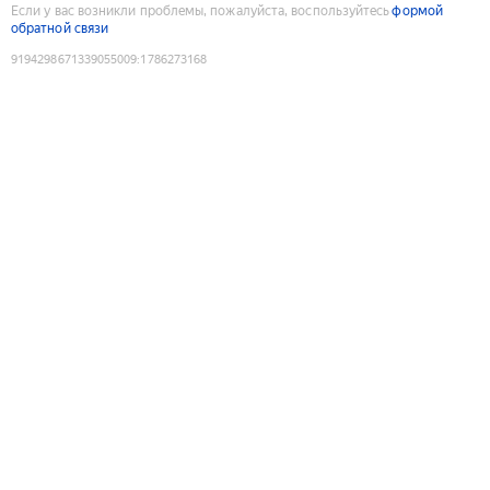
Если у вас возникли проблемы, пожалуйста, воспользуйтесь
формой
обратной связи
9194298671339055009
:
1786273168