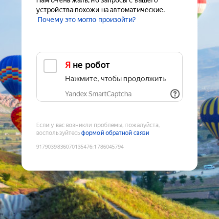
Нам очень жаль, но запросы с вашего
устройства похожи на автоматические.
Почему это могло произойти?
Я не робот
Нажмите, чтобы продолжить
Yandex SmartCaptcha
Если у вас возникли проблемы, пожалуйста,
воспользуйтесь
формой обратной связи
9179039836070135476
:
1786045794