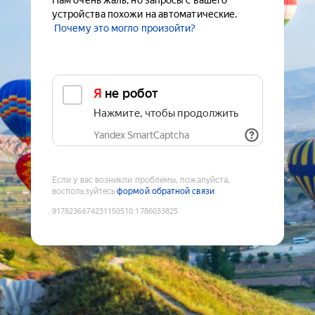
Нам очень жаль, но запросы с вашего
устройства похожи на автоматические.
Почему это могло произойти?
Я не робот
Нажмите, чтобы продолжить
Yandex SmartCaptcha
Если у вас возникли проблемы, пожалуйста,
воспользуйтесь
формой обратной связи
9178236674231150510
:
1786033825