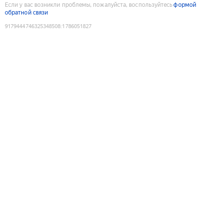
Если у вас возникли проблемы, пожалуйста, воспользуйтесь
формой
обратной связи
9179444746325348508
:
1786051827