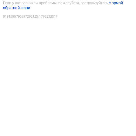
Если у вас возникли проблемы, пожалуйста, воспользуйтесь
формой
обратной связи
9191590796397292125
:
1786232817