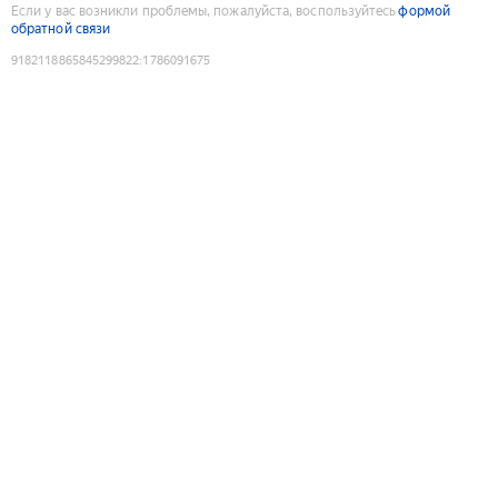
Если у вас возникли проблемы, пожалуйста, воспользуйтесь
формой
обратной связи
9182118865845299822
:
1786091675