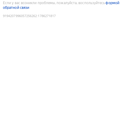
Если у вас возникли проблемы, пожалуйста, воспользуйтесь
формой
обратной связи
9194207996057256262
:
1786271817