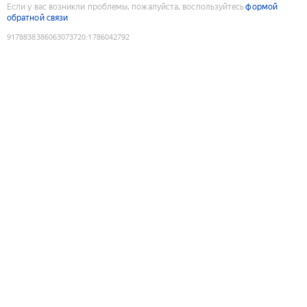
Если у вас возникли проблемы, пожалуйста, воспользуйтесь
формой
обратной связи
9178838386063073720
:
1786042792