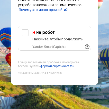
Нам очень жаль, но запросы с вашего
устройства похожи на автоматические.
Почему это могло произойти?
Я не робот
Нажмите, чтобы продолжить
Yandex SmartCaptcha
Если у вас возникли проблемы, пожалуйста,
воспользуйтесь
формой обратной связи
9184286055942867714
:
1786123968